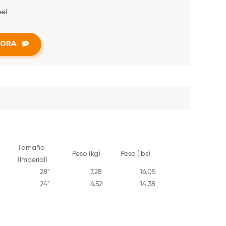
eel
HORA
Tamaño
Peso (kg)
Peso (lbs)
(Imperial)
28"
7.28
16.05
24"
6.52
14.38