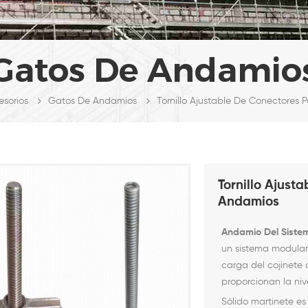
Gatos De Andamio
Tornillo Ajustable De Conectores 
sorios
Gatos De Andamios
Tornillo Ajust
Andamios
Andamio Del Sistem
un sistema modular
carga del cojinete
proporcionan la niv
Sólido martinete es