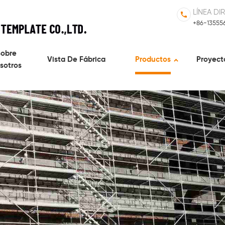
LÍNEA DI
+86-13555
obre
Vista De Fábrica
Productos
Proyect
sotros