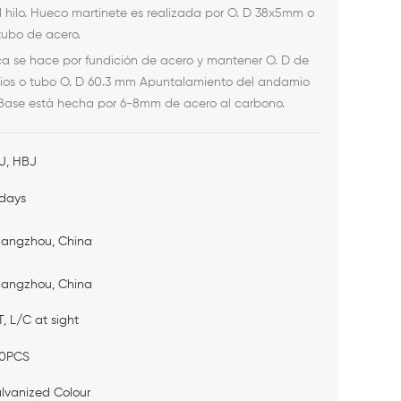
 hilo. Hueco
martinete es realizada por O. D 38x5mm o
tubo de acero.
ca se hace por fundición de acero y mantener O. D de
os o tubo O. D 60.3 mm Apuntalamiento del andamio
 Base está hecha por 6-8mm de acero al carbono.
J, HBJ
days
angzhou, China
angzhou, China
T, L/C at sight
0PCS
lvanized Colour