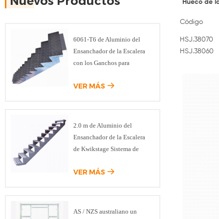
Nuevos Productos
Hueco de la
Código
6061-T6 de Aluminio del
HSJ.38070
Ensanchador de la Escalera
HSJ.38060
con los Ganchos para
Modular del Sistema de
VER MÁS
Andamios
2.0 m de Aluminio del
Ensanchador de la Escalera
de Kwikstage Sistema de
Andamios
VER MÁS
AS / NZS australiano un