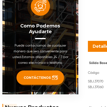
Como Podemos
Ayudarte
Detall
Puede contactarnos de cualquier
manera que sea conveniente para
usted.Estamos disponibles 24 / 7 por
correo electrónico o teléfono.
Sólida Base
Código
CONTÁCTENOS
SBJ.37070
SBJ.37060