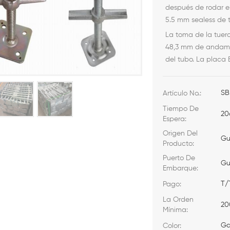
después de rodar el
5.5 mm sealess de 
La toma de la tuer
48,3 mm de andami
del tubo. La placa
SB
Artículo No.:
Tiempo De
20
Espera:
Origen Del
Gu
Producto:
Puerto De
Gu
Embarque:
T/
Pago:
La Orden
20
Mínima:
Ga
Color: