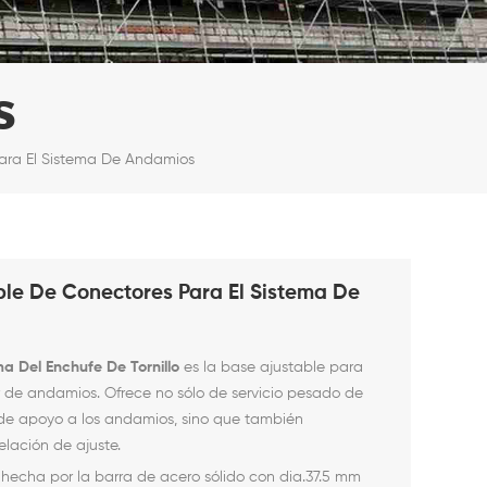
s
Para El Sistema De Andamios
able De Conectores Para El Sistema De
a Del Enchufe De Tornillo
es la base ajustable para
 de andamios. Ofrece no sólo
de servicio pesado de
 de apoyo a los andamios, sino que también
elación de ajuste.
 hecha por la barra de acero sólido con dia.37.5 mm