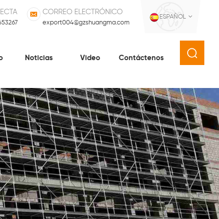
RECTA
CORREO ELECTRÓNICO
ESPAÑOL
653267
export004@gzshuangma.com
o
Noticias
Video
Contáctenos