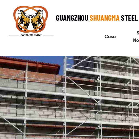
S
Casa
No