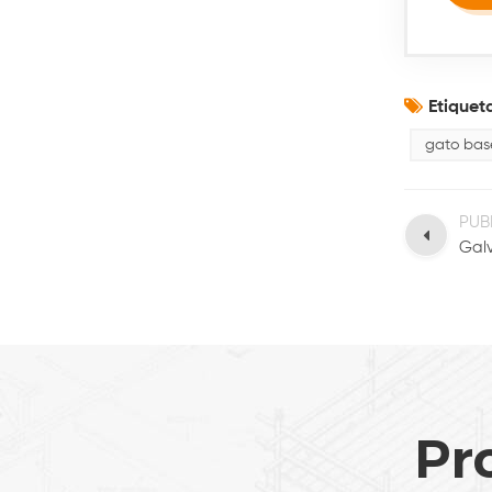
Etiqueta
gato bas
PUB
Pr