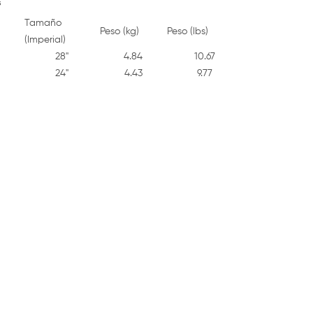
s
Tamaño
Peso (kg)
Peso (lbs)
(Imperial)
28"
4.84
10.67
24"
4.43
9.77