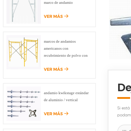
marco de andamio
VER MÁS
marcos de andamios
americanos con
recubrimiento de polvo con
bloqueo de caída
VER MÁS
De
andamio kwikstage estándar
de aluminio / vertical
Si está
VER MÁS
podam