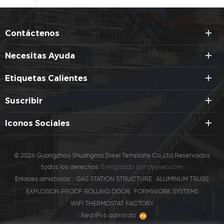
Contáctenos
Necesitas Ayuda
Etiquetas Calientes
Suscribir
Iconos Sociales
© 2026 Guangzhou Shuangma Steel Template Co.,Ltd.Reservados
todos los derechos.
Energizado por
dyyseo.com
Enlaces amistosos :
GAS STATION STRUCTURE
ALUMINUM TRUSS
EXPLOSION PROOF ROLLING DOOR
FORMWORK SYSTEMS
WIFI THERMOSTAT FACTORY
|
Red IPv6 admitida