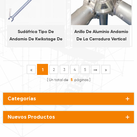
Sudáfrica Tipo De
Anillo De Aluminio Andamio
Andamio De Kwikstage De
De La Cerradura Vertical
Contabilidad
Estándar
1
2
3
4
5
Un total de
5
páginas
Categorías
Nuevos Productos