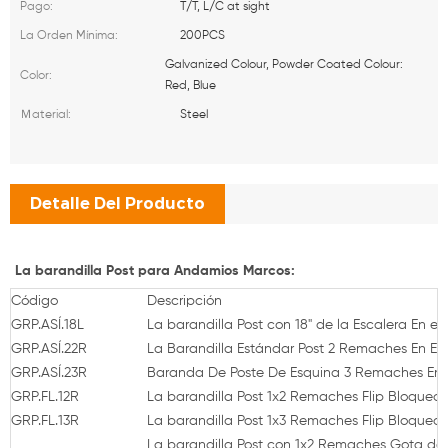
T/T, L/C at sight
Pago:
200PCS
La Orden Mínima:
Galvanized Colour, Powder Coated Colour:
Color:
Red, Blue
Steel
Ｍaterial:
Detalle Del Producto
La barandilla Post para Andamios Marcos:
Código
Descripción
GRP.ASÍ.18L
La barandilla Post con 18" de la Escalera En 
GRP.ASÍ.22R
La Barandilla Estándar Post 2 Remaches En E
GRP.ASÍ.23R
Baranda De Poste De Esquina 3 Remaches En
GRP.FL.12R
La barandilla Post 1x2 Remaches Flip Bloqueo 
GRP.FL.13R
La barandilla Post 1x3 Remaches Flip Bloqueo 
La barandilla Post con 1x2 Remaches Gota de