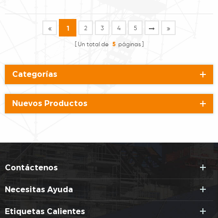
1
2
3
4
5
Un total de
5
páginas
Categorías
Nuevos Productos
Contáctenos
Necesitas Ayuda
Etiquetas Calientes