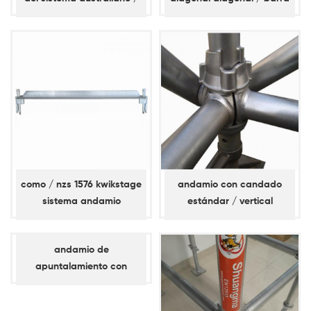
nz kwikstage
de refuerzo
como / nzs 1576 kwikstage
andamio con candado
sistema andamio
estándar / vertical
travesaño
andamio de
apuntalamiento con
bloqueo de anillo d60
estándar / vertical