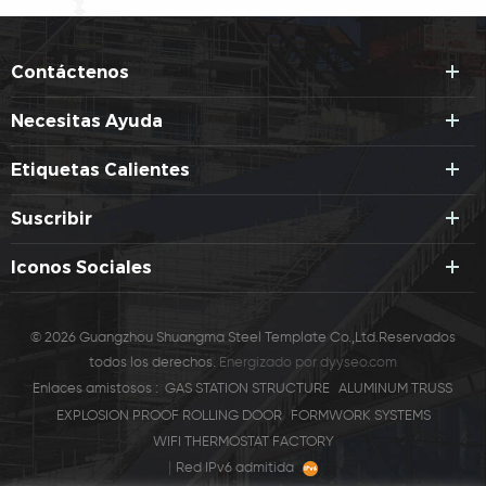
Contáctenos
Necesitas Ayuda
Etiquetas Calientes
Suscribir
Iconos Sociales
© 2026 Guangzhou Shuangma Steel Template Co.,Ltd.Reservados
todos los derechos.
Energizado por
dyyseo.com
Enlaces amistosos :
GAS STATION STRUCTURE
ALUMINUM TRUSS
EXPLOSION PROOF ROLLING DOOR
FORMWORK SYSTEMS
WIFI THERMOSTAT FACTORY
|
Red IPv6 admitida