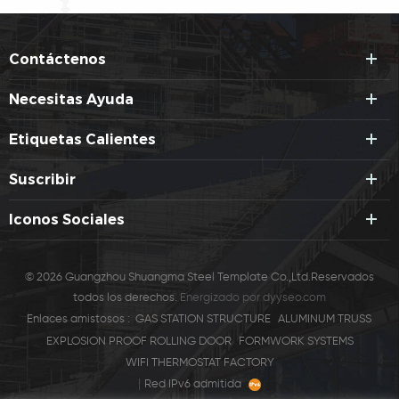
Contáctenos
Necesitas Ayuda
Etiquetas Calientes
Suscribir
Iconos Sociales
© 2026 Guangzhou Shuangma Steel Template Co.,Ltd.Reservados
todos los derechos.
Energizado por
dyyseo.com
Enlaces amistosos :
GAS STATION STRUCTURE
ALUMINUM TRUSS
EXPLOSION PROOF ROLLING DOOR
FORMWORK SYSTEMS
WIFI THERMOSTAT FACTORY
|
Red IPv6 admitida