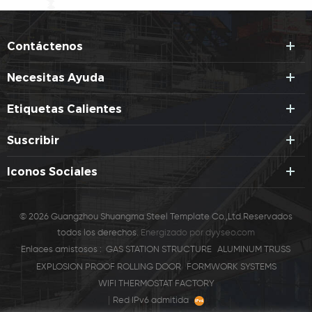
Contáctenos
Necesitas Ayuda
Etiquetas Calientes
Suscribir
Iconos Sociales
© 2026 Guangzhou Shuangma Steel Template Co.,Ltd.Reservados
todos los derechos.
Energizado por
dyyseo.com
Enlaces amistosos :
GAS STATION STRUCTURE
ALUMINUM TRUSS
EXPLOSION PROOF ROLLING DOOR
FORMWORK SYSTEMS
WIFI THERMOSTAT FACTORY
|
Red IPv6 admitida