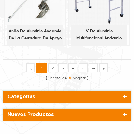
Anillo De Aluminio Andamio
6' De Aluminio
De La Cerradura De Apoyo
Multifuncional Andamio
Diagonal
1
2
3
4
5
Un total de
5
páginas
Categorías
Nuevos Productos