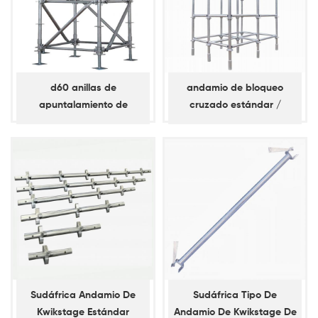
d60 anillas de
andamio de bloqueo
apuntalamiento de
cruzado estándar /
andamios de
vertical
apuntalamiento diagonal
Sudáfrica Andamio De
Sudáfrica Tipo De
Kwikstage Estándar
Andamio De Kwikstage De