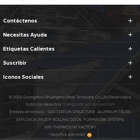
Contáctenos
Necesitas Ayuda
Etiquetas Calientes
Suscribir
Iconos Sociales
© 2026 Guangzhou Shuangma Steel Template Co.,Ltd.Reservados
todos los derechos.
Energizado por
dyyseo.com
Enlaces amistosos :
GAS STATION STRUCTURE
ALUMINUM TRUSS
EXPLOSION PROOF ROLLING DOOR
FORMWORK SYSTEMS
WIFI THERMOSTAT FACTORY
|
Red IPv6 admitida