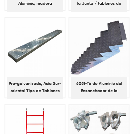
Aluminio, madera
la Junta / tablones de
Contrachapada Tablón
Acero
para Andamios
Pre-galvanizado, Asia Sur-
6061-T6 de Aluminio del
oriental Tipo de Tablones
Ensanchador de la
de Acero sin Ganchos
Escalera con los Ganchos
para Modular del Sistema
de Andamios