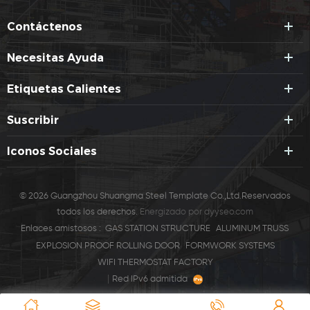
Contáctenos
Necesitas Ayuda
Etiquetas Calientes
Suscribir
Iconos Sociales
© 2026 Guangzhou Shuangma Steel Template Co.,Ltd.Reservados
todos los derechos.
Energizado por
dyyseo.com
Enlaces amistosos :
GAS STATION STRUCTURE
ALUMINUM TRUSS
EXPLOSION PROOF ROLLING DOOR
FORMWORK SYSTEMS
WIFI THERMOSTAT FACTORY
|
Red IPv6 admitida