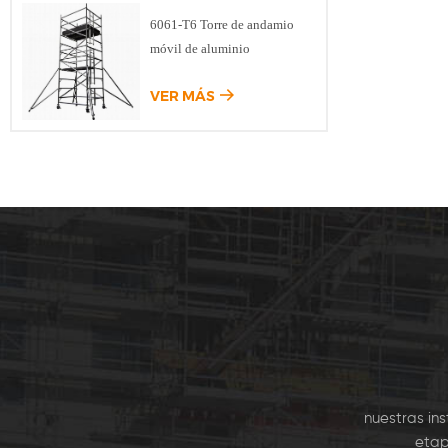
encajar
6061-T6 Torre de andamio
2,44 m 
móvil de aluminio
2.0 m
escal
VER MÁS
plano
pue
ve
nuestras in
etap