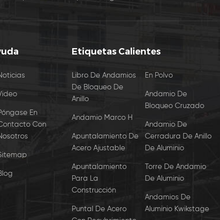
yuda
Etiquetas Calientes
Noticias
Libro De Andamios
En Polvo
De Bloqueo De
Video
Andamio De
Anillo
Bloqueo Cruzado
Póngase En
Andamio Marco H
Contacto Con
Andamio De
Nosotros
Apuntalamiento De
Cerradura De Anillo
Acero Ajustable
De Aluminio
Sitemap
Apuntalamiento
Torre De Andamio
Blog
Para La
De Aluminio
Construcción
Andamios De
Puntal De Acero
Aluminio Kwikstage