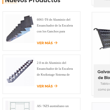
Nuevos Productos
prop
flexibl
sistema
6061-T6 de Aluminio del
ha sido
Ensanchador de la Escalera
de las 
con los Ganchos para
acero 
Modular del Sistema de
VER MÁS
Andamios
2.0 m de Aluminio del
Ensanchador de la Escalera
Galva
de Kwikstage Sistema de
de Bl
Andamios
T
Tabla 
VER MÁS
como pa
sistema
la c
AS / NZS australiano un
segurida