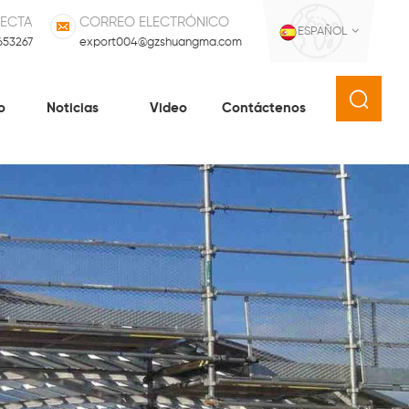
RECTA
CORREO ELECTRÓNICO
ESPAÑOL
653267
export004@gzshuangma.com
o
Noticias
Video
Contáctenos