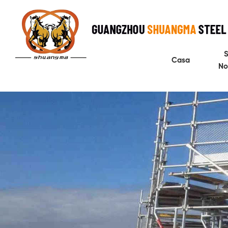
S
Casa
No