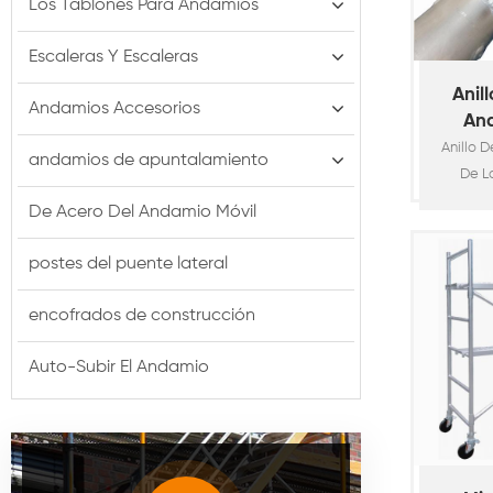
Los Tablones Para Andamios
Escaleras Y Escaleras
Anil
Andamios Accesorios
An
Cerr
Anillo 
andamios de apuntalamiento
De L
estánd
De Acero Del Andamio Móvil
para a
ofre
postes del puente lateral
durabil
versa
encofrados de construcción
Bloqueo
la elec
Auto-Subir El Andamio
para l
viviendas
de 
constru
manteni