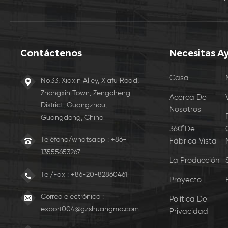
Contáctenos
Necesitas A
Casa
No.33, Xiaxin Alley, Xiafu Road,
Zhongxin Town, Zengcheng
Acerca De
District, Guangzhou,
Nosotros
Guangdong, China
360°De
Teléfono/whatsapp : +86-
Fábrica Vista
13555653267
La Producción
Tel/Fax :
+86-20-82860461
Proyecto
Correo electrónico :
Política De
export004@gzshuangma.com
Privacidad