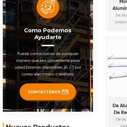
Min
Alumin
De alu
andami
Como Podemos
ventaja
Ayudarte
acero, 
resisten
p
Puede contactarnos de cualquier
almace
manera que sea conveniente para
y 
usted.Estamos disponibles 24 / 7 por
correo electrónico o teléfono.
CONTÁCTENOS
De Al
De Kw
/
De al
Kwi