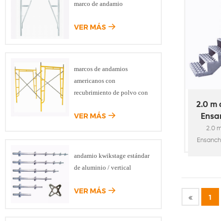
marco de andamio
parte de
an
VER MÁS
apisona
el tabl
resistir 
trabaja
marcos de andamios
galvaniz
americanos con
de refu
recubrimiento de polvo con
bloqueo de caída
2.0 m 
VER MÁS
Ensa
E
2.0 
Kwik
Ensanch
de
es
andamio kwikstage estándar
especí
de aluminio / vertical
uso con 
acero d
VER MÁS
1
de an
fabricad