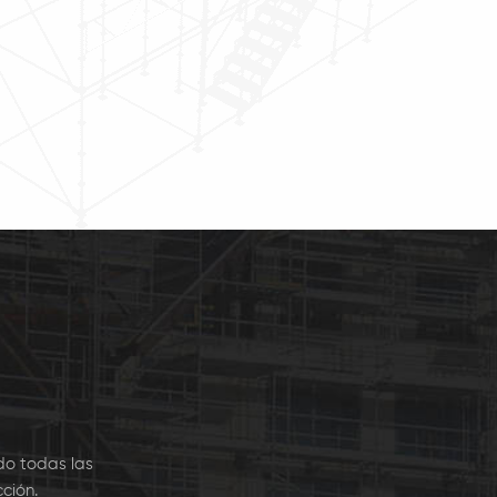
 y galvanizado en
Ledger). El el tablón está
e. El Los tablones no
galvanizado en caliente
n ganchos en ambos
para un uso duradero.
s y deben instalarse
andamios travesaños.
do todas las
ción.