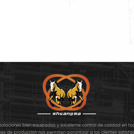
 en una de 1,27 m x
ampliamente para todo tipo
acero
de la bahía con un
de andamio modular del
calient
 de elevación. La
sistema, tales como
tiene
era extremos son
kwikstage, anillo de bloqueo
extremo
s, de modo que se
de la cerradura de la taza
en los 
de poner en el
de andamios.7
ntanillo. Las 7
stalaciones bien equipadas y excelente control de calidad en to
as de producción nos permiten garantizar a los clientes satisfac