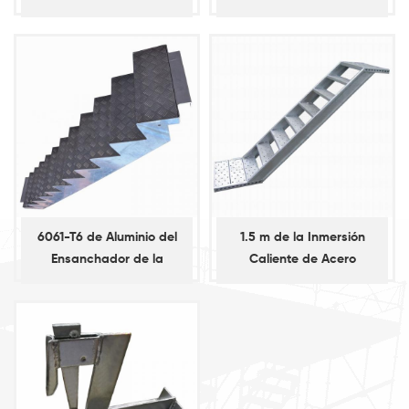
Escalera, Escalera de
Escalera de Kwikstage
Acero, Escalera Recta
Sistema de Andamios
para Marco de Andamios
6061-T6 de Aluminio del
1.5 m de la Inmersión
Ensanchador de la
Caliente de Acero
Escalera con los Ganchos
Galvanizado de la
para Modular del Sistema
Escalera para Kwistage
de Andamios
Sistema de Andamios