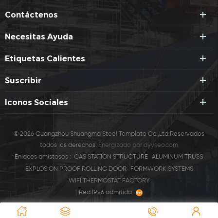
Contáctenos
Necesitas Ayuda
Etiquetas Calientes
Suscribir
Iconos Sociales
© 2026 Guangzhou Shuangma Steel Template Co.,Ltd.Reservados
todos los derechos.
Energizado por
dyyseo.com
Enlaces amistosos :
GAS STATION STRUCTURE
ALUMINUM TRUSS
EXPLOSION PROOF ROLLING DOOR
FORMWORK SYSTEMS
WIFI THERMOSTAT FACTORY
|
Red IPv6 admitida