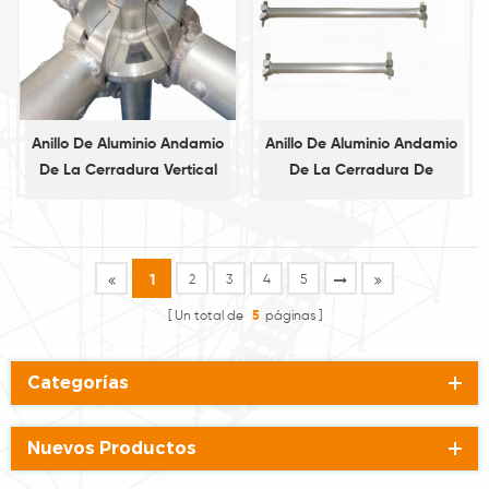
Anillo De Aluminio Andamio
Anillo De Aluminio Andamio
De La Cerradura Vertical
De La Cerradura De
Estándar
Contabilidad
1
2
3
4
5
Un total de
5
páginas
Categorías
Nuevos Productos