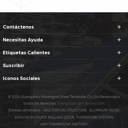
Contáctenos
Necesitas Ayuda
Etiquetas Calientes
Suscribir
Iconos Sociales
© 2026 Guangzhou Shuangma Steel Template Co.,Ltd.Reservados
todos los derechos.
Energizado por
dyyseo.com
Enlaces amistosos :
GAS STATION STRUCTURE
ALUMINUM TRUSS
EXPLOSION PROOF ROLLING DOOR
FORMWORK SYSTEMS
WIFI THERMOSTAT FACTORY