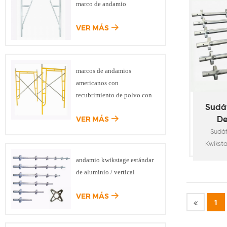
marco de andamio
Infrast
Like Br
VER MÁS
Constr
Scaffo
Constru
Con
marcos de andamios
Tempora
americanos con
Ver
recubrimiento de polvo con
O.D60x
bloqueo de caída
Sudá
VER MÁS
De
Sudá
Kwikst
de po
andamio kwikstage estándar
andami
de aluminio / vertical
normas 
O. D48
VER MÁS
1
Tubo d
zapatas