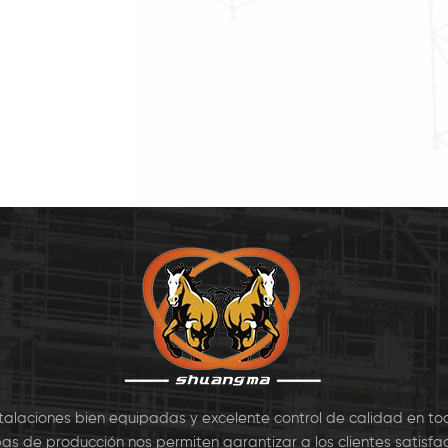
wikstage Sistema
la cuña de pines. Los
la ele
lar. Andamio de
principales componentes de
para 
stage se utiliza
SA Andamio de Kwikstage
vivienda
nmente para el
incluyen: Estándar, de
de 
do de Hormigón de
Contabilidad, apoyo
constr
 de Apoyo, también
Diagonal, de Gancho en el
manten
iliza en la constr7
Tablón, Dedo del pie 7
stalaciones bien equipadas y excelente control de calidad en to
as de producción nos permiten garantizar a los clientes satisfac