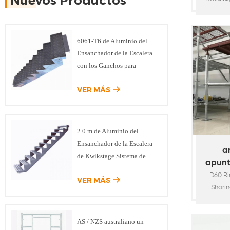
Nuevos Productos
parte 
andam
corre
6061-T6 de Aluminio del
travesañ
Ensanchador de la Escalera
fabrica
con los Ganchos para
de 48,
Modular del Sistema de
con los
VER MÁS
Andamios
de as 
merca
Nueva 
2.0 m de Aluminio del
kwiks
Ensanchador de la Escalera
principa
a
de Kwikstage Sistema de
apunt
Andamios
bloq
D60 Ri
VER MÁS
d60
Shorin
used i
Requir
AS / NZS australiano un
Sup