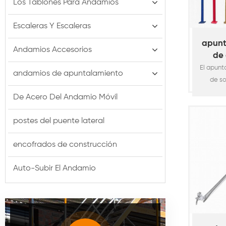
Los Tablones Para Andamios
Escaleras Y Escaleras
apunt
Andamios Accesorios
de 
El apunt
andamios de apuntalamiento
de so
vertica
De Acero Del Andamio Móvil
soport
horm
postes del puente lateral
ampl
constru
encofrados de construcción
tú
Auto-Subir El Andamio