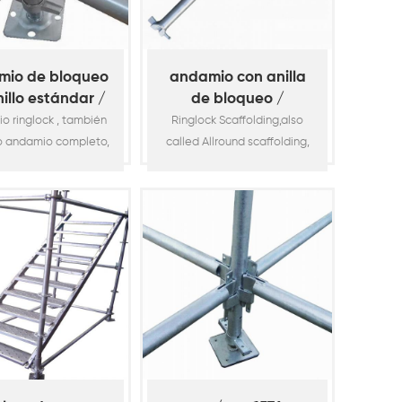
mio de bloqueo
andamio con anilla
illo estándar /
de bloqueo /
rtical (espita
horizontal
o ringlock , también
Ringlock Scaffolding,also
corta)
o andamio completo,
called Allround scaffolding,
 de los andamios de
is one of the most popular
tema o andamios
system scaffolding or
ares más populares
modular scaffolding for
la construcción. Es
construction. It is widely
ente utilizado en la
used in the construction
ia de la construcción,
industry, such as building,
edificios, puentes,
bridge, viaduct,
tos, petroquímicos,
petrochemical, shipyard,
ros, mantenimiento de
aircraft maintenance, etc. It
ronaves, etc. Es
supports to access work and
ble con el acceso al
platform as a temporary
abajo y la plata7
structure in build7