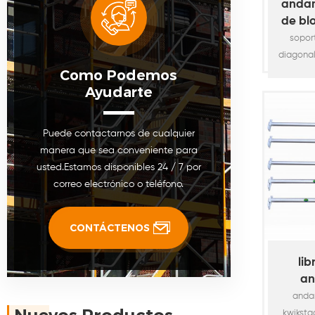
andam
de bl
a
sopor
d
diagonal
ab
Como Podemos
a la est
Ayudarte
esta
disponi
modular
Puede contactarnos de cualquier
los req
manera que sea conveniente para
del proy
usted.Estamos disponibles 24 / 7 por
diámetr
correo electrónico o teléfono.
mm con 
se ut
fundid
CONTÁCTENOS
pue
fácil
li
an
siste
anda
/ n
kwiksta