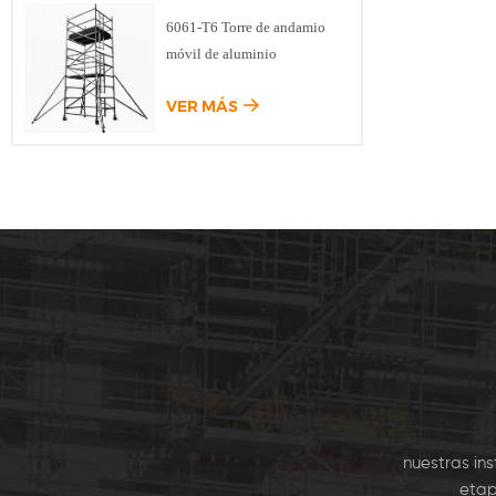
de K
6061-T6 Torre de andamio
Modu
móvil de aluminio
Kwik
comú
VER MÁS
Encofra
la Losa
se ut
nuestras in
etap