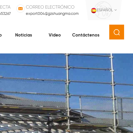
RECTA
CORREO ELECTRÓNICO
ESPAÑOL
653267
export004@gzshuangma.com
o
Noticias
Video
Contáctenos