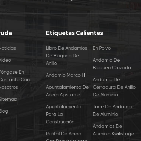
yuda
Etiquetas Calientes
Noticias
Libro De Andamios
En Polvo
De Bloqueo De
Video
Andamio De
Anillo
Bloqueo Cruzado
Póngase En
Andamio Marco H
Contacto Con
Andamio De
Nosotros
Apuntalamiento De
Cerradura De Anillo
Acero Ajustable
De Aluminio
Sitemap
Apuntalamiento
Torre De Andamio
Blog
Para La
De Aluminio
Construcción
Andamios De
Puntal De Acero
Aluminio Kwikstage