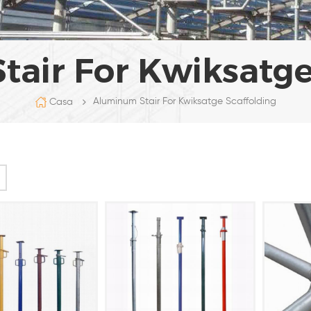
air For Kwiksatge
Aluminum Stair For Kwiksatge Scaffolding
Casa