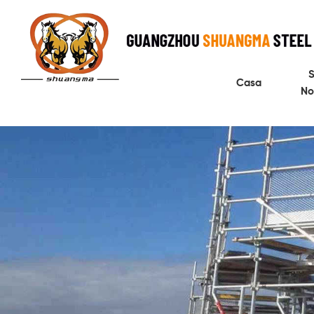
S
Casa
No