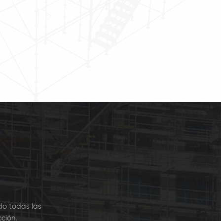
cción a nivel mundial
la elección a nivel mundial
la construcción de
para la construcción de
s, industriales, sitios
viviendas, industriales, sitios
construcción, la
de construcción, la
ucción aeronáutica y
construcción aeronáutica y
imiento, de las art7
mantenimiento, de las ar7
do todas las
ción.