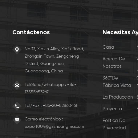
Contáctenos
Necesitas A
Casa
No.33, Xiaxin Alley, Xiafu Road,
Zhongxin Town, Zengcheng
Acerca De
District, Guangzhou,
Nosotros
Guangdong, China
360°De
Teléfono/whatsapp : +86-
Fábrica Vista
13555653267
La Producción
Tel/Fax :
+86-20-82860461
Proyecto
Correo electrónico :
Política De
export004@gzshuangma.com
Privacidad