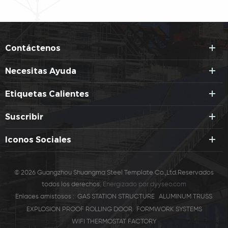
Contáctenos
Necesitas Ayuda
Etiquetas Calientes
Suscribir
Iconos Sociales
© 2026 Guangzhou Shuangma Steel Template Co.,Ltd.Reservados
todos los derechos.
Energizado por
dyyseo.com
Enlaces amistosos :
GAS STATION STRUCTURE
ALUMINUM TRUSS
EXPLOSION PROOF ROLLING DOOR
FORMWORK SYSTEMS
WIFI THERMOSTAT FACTORY