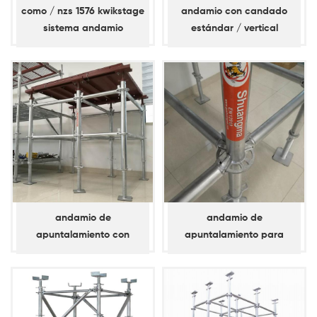
como / nzs 1576 kwikstage
andamio con candado
sistema andamio
estándar / vertical
travesaño
andamio de
andamio de
apuntalamiento con
apuntalamiento para
bloqueo de anillo d60
anilla de bloqueo d60 /
estándar / vertical
horizontal