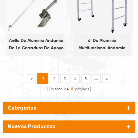
Anillo De Aluminio Andamio
6' De Aluminio
De La Cerradura De Apoyo
Multifuncional Andamio
Diagonal
1
2
3
4
5
Un total de
5
páginas
Categorías
Nuevos Productos