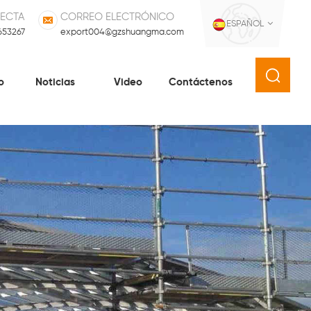
RECTA
CORREO ELECTRÓNICO
ESPAÑOL
653267
export004@gzshuangma.com
o
Noticias
Video
Contáctenos