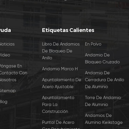
yuda
Etiquetas Calientes
Noticias
Libro De Andamios
En Polvo
De Bloqueo De
Video
Andamio De
Anillo
Bloqueo Cruzado
Póngase En
Andamio Marco H
Contacto Con
Andamio De
Nosotros
Apuntalamiento De
Cerradura De Anillo
Acero Ajustable
De Aluminio
Sitemap
Apuntalamiento
Torre De Andamio
Blog
Para La
De Aluminio
Construcción
Andamios De
Puntal De Acero
Aluminio Kwikstage