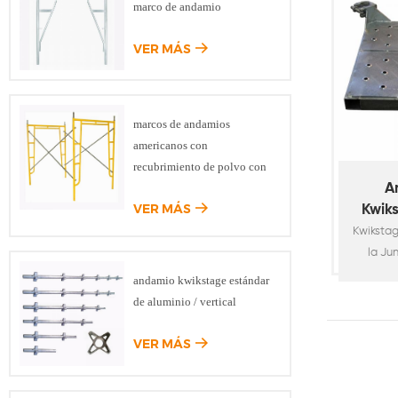
marco de andamio
riel
contabil
VER MÁS
espacio
platafo
marcos de andamios
americanos con
recubrimiento de polvo con
bloqueo de caída
A
VER MÁS
Kwik
de 
Kwikstag
la Jun
rellena
andamio kwikstage estándar
esquin
de aluminio / vertical
de la ju
se uti
VER MÁS
elemen
espacio