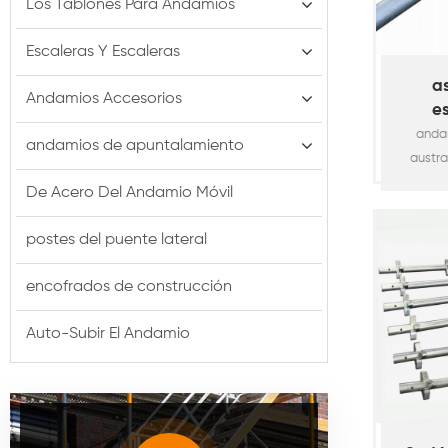
Los Tablones Para Andamios
Escaleras Y Escaleras
as
Andamios Accesorios
e
andam
anda
andamios de apuntalamiento
austra
poste ve
De Acero Del Andamio Móvil
o.d. Tu
calidad
postes del puente lateral
de es
propor
encofrados de construcción
soporte
para a
Auto-Subir El Andamio
con los
1576. 
compon
estánd
mayor