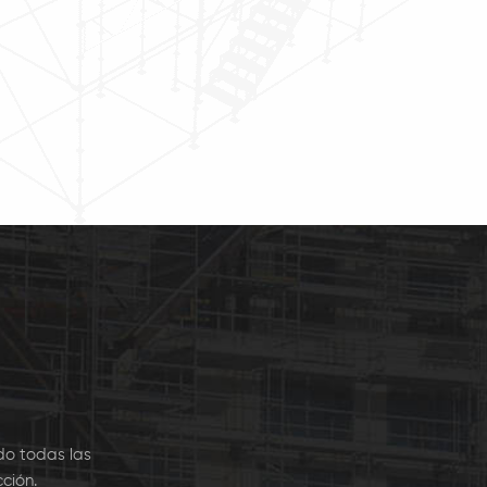
tiene tornillos en los
su mayoría, la tabla de
os para sostenerse
acero se utiliza siempre
o entre dos postes
como tabla de pie.
les de la plataforma.
do todas las
ción.