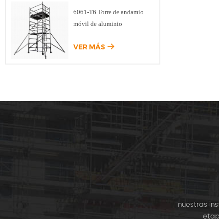
las nor
6061-T6 Torre de andamio
plata
móvil de aluminio
seguro 
esquina
VER MÁS
tamaño
nuestras in
etap