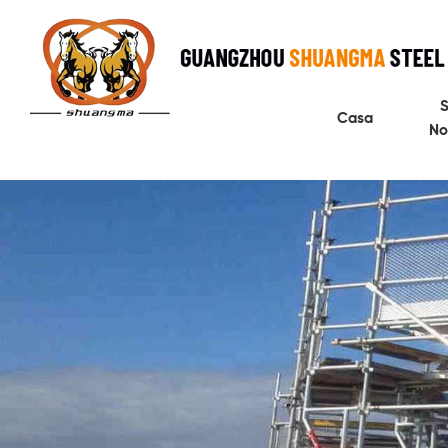
S
Casa
No