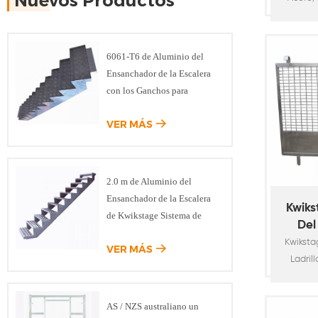
Nuevos Productos
Kwist
solu
vertica
con anti
6061-T6 de Aluminio del
y plataf
Ensanchador de la Escalera
diseñado
con los Ganchos para
1.27x2.
Modular del Sistema de
bahía co
VER MÁS
Andamios
eleva
especia
en 1.2
2.0 m de Aluminio del
escal
Ensanchador de la Escalera
Kwik
de Kwikstage Sistema de
Del
Andamios
Panel
Kwiksta
VER MÁS
La
Ladril
coloca
tabla 
AS / NZS australiano un
para se