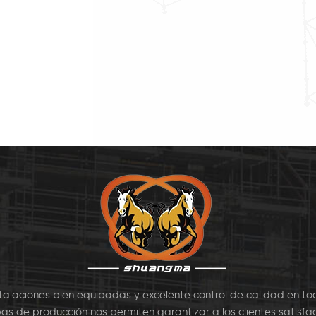
mas para formar una
acero y galvanizado en
rodapié 
forma de trabajo
caliente. El Los tablones no
extrem
y de nivelación. La
tienen ganchos en ambos
sentad
 interna tablas de
extremos y deben instalarse
vertica
s incluyen uno de
en los andamios travesaños.
juntas, 2 t7
stalaciones bien equipadas y excelente control de calidad en to
as de producción nos permiten garantizar a los clientes satisfac