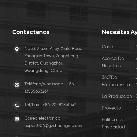
Contáctenos
Necesitas A
Casa
No.33, Xiaxin Alley, Xiafu Road,
Zhongxin Town, Zengcheng
Acerca De
District, Guangzhou,
Nosotros
Guangdong, China
360°De
Teléfono/whatsapp : +86-
Fábrica Vista
13555653267
La Producción
Tel/Fax :
+86-20-82860461
Proyecto
Correo electrónico :
Política De
export004@gzshuangma.com
Privacidad