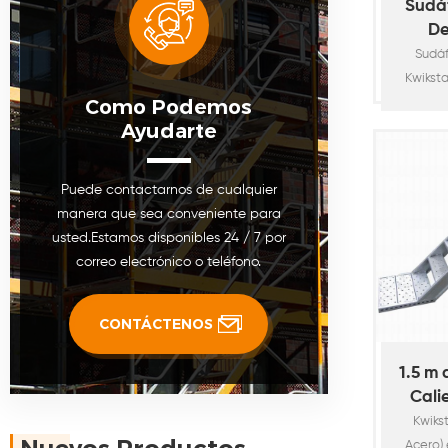
Sudá
De
Sudá
Kwikst
Como Podemos
de po
Ayudarte
andami
normas 
O. D48
Puede contactarnos de cualquier
Tubo d
manera que sea conveniente para
zapatas
usted.Estamos disponibles 24 / 7 por
de K
correo electrónico o teléfono.
Modu
Kwik
comú
CONTÁCTENOS
Encofra
la Losa
1.5 m 
se ut
Cali
Galv
Kwiks
Es
Acero) 