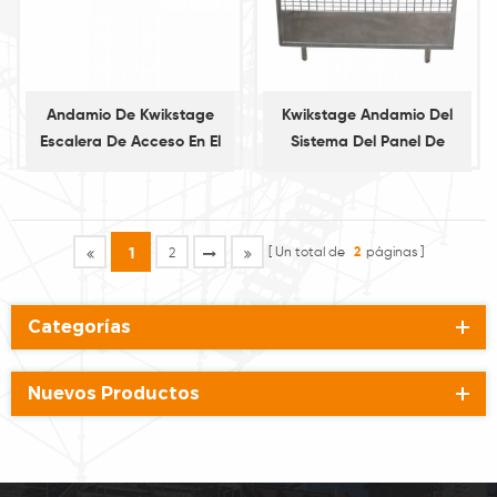
Andamio De Kwikstage
Kwikstage Andamio Del
Escalera De Acceso En El
Sistema Del Panel De
Espejo De Popa
Malla, De Ladrillo De La
Guardia
Un total de
2
páginas
1
2
Categorías
Nuevos Productos