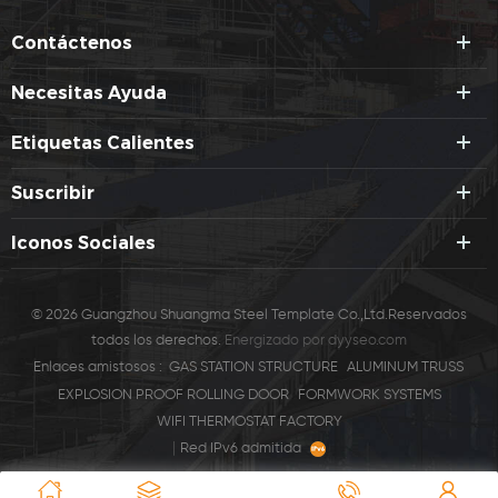
Contáctenos
Necesitas Ayuda
Etiquetas Calientes
Suscribir
Iconos Sociales
© 2026 Guangzhou Shuangma Steel Template Co.,Ltd.Reservados
todos los derechos.
Energizado por
dyyseo.com
Enlaces amistosos :
GAS STATION STRUCTURE
ALUMINUM TRUSS
EXPLOSION PROOF ROLLING DOOR
FORMWORK SYSTEMS
WIFI THERMOSTAT FACTORY
|
Red IPv6 admitida