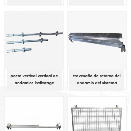
Soporte, Soporte De La
Placa, Consloe Soporte
poste vertical vertical de
travesaño de retorno del
andamios kwikstage
andamio del sistema
speedshore galvanizado
kwikstage
en caliente