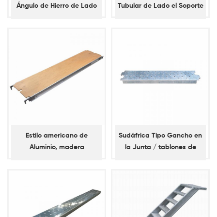
Ángulo de Hierro de Lado
Tubular de Lado el Soporte
el Soporte con la
con la Silla de montar de
Campana de la Percha
la Percha
Estilo americano de
Sudáfrica Tipo Gancho en
Aluminio, madera
la Junta / tablones de
Contrachapada Tablón
Acero
para Andamios