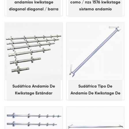
andamios kwikstage
como / nzs 1576 kwikstage
diagonal diagonal / barra
sistema andamio
de refuerzo
travesaño
Sudáfrica Andamio De
Sudáfrica Tipo De
Kwikstage Estándar
Andamio De Kwikstage De
Contabilidad