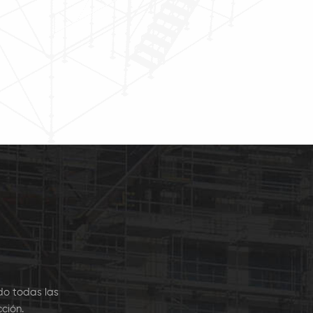
cción a nivel mundial
la elección a nivel mundial
la construcción de
para la construcción de
s, industriales, sitios
viviendas, industriales, sitios
construcción, la
de construcción, la
ucción aeronáutica y
construcción aeronáutica y
imiento, de las art7
mantenimiento, de las ar7
do todas las
ción.