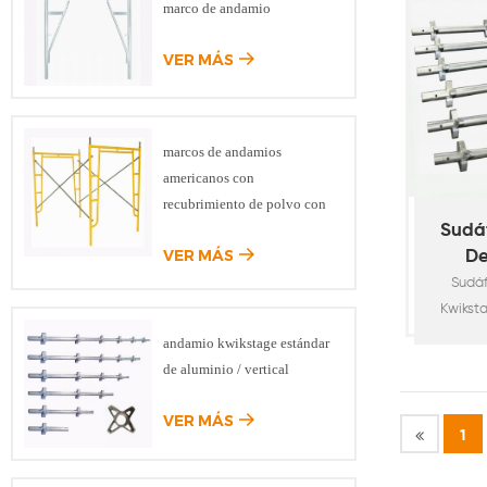
marco de andamio
de c
pesado,
VER MÁS
de inf
puente
car
velo
marcos de andamios
ind
americanos con
constru
recubrimiento de polvo con
andami
bloqueo de caída
Sudá
encofra
VER MÁS
De
a
Sudá
Kwikst
de po
andamio kwikstage estándar
andami
de aluminio / vertical
normas 
O. D48
VER MÁS
1
Tubo d
zapatas