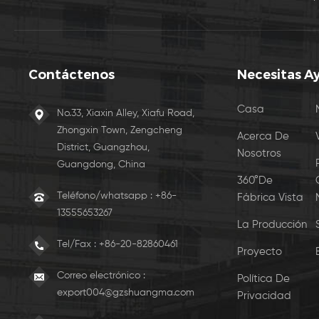
Contáctenos
Necesitas A
Casa
No.33, Xiaxin Alley, Xiafu Road,
Zhongxin Town, Zengcheng
Acerca De
District, Guangzhou,
Nosotros
Guangdong, China
360°De
Teléfono/whatsapp : +86-
Fábrica Vista
13555653267
La Producción
Tel/Fax :
+86-20-82860461
Proyecto
Correo electrónico :
Política De
export004@gzshuangma.com
Privacidad