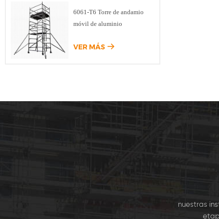
de K
6061-T6 Torre de andamio
Modu
móvil de aluminio
Kwik
comú
VER MÁS
Encofra
la Losa
se ut
nuestras in
etap