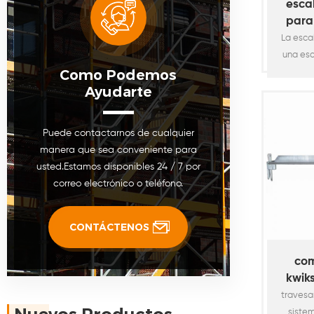
esca
para
siste
La esca
una esc
Como Podemos
el andam
Ayudarte
el merc
conf
long
Puede contactarnos de cualquier
andamio 
manera que sea conveniente para
"de alt
usted.Estamos disponibles 24 / 7 por
de anc
correo electrónico o teléfono.
peldaño
se pue
ayudar a 
CONTÁCTENOS
com
kwik
anda
travesa
sistem