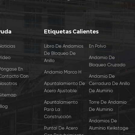
yuda
Etiquetas Calientes
Noticias
Libro De Andamios
En Polvo
De Bloqueo De
Video
Andamio De
Anillo
Bloqueo Cruzado
Póngase En
Andamio Marco H
Contacto Con
Andamio De
Nosotros
Apuntalamiento De
Cerradura De Anillo
Acero Ajustable
De Aluminio
Sitemap
Apuntalamiento
Torre De Andamio
Blog
Para La
De Aluminio
Construcción
Andamios De
Puntal De Acero
Aluminio Kwikstage