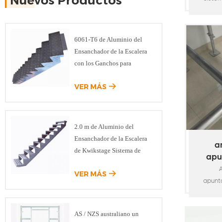
Nuevos Productos
compon
sostene
tablone
6061-T6 de Aluminio del
hecho
Ensanchador de la Escalera
acero 
con los Ganchos para
adapt
Modular del Sistema de
soldado
VER MÁS
Andamios
anda
princip
vert
2.0 m de Aluminio del
horizont
Ensanchador de la Escalera
diagon
a
de Kwikstage Sistema de
apu
Andamios
pa
VER MÁS
bl
apunt
carga
util
AS / NZS australiano un
constru