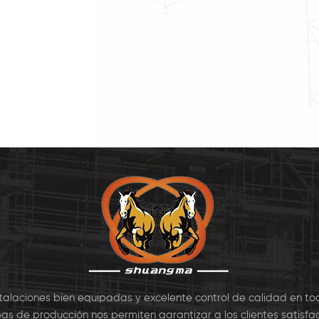
wikstage Sistema
la cuña de pines. Los
la ele
lar. Andamio de
principales componentes de
para 
stage se utiliza
SA Andamio de Kwikstage
vivienda
nmente para el
incluyen: Estándar, de
de 
do de Hormigón de
Contabilidad, apoyo
constr
 de Apoyo, también
Diagonal, de Gancho en el
manten
iliza en la constr7
Tablón, Dedo del pie 7
stalaciones bien equipadas y excelente control de calidad en to
as de producción nos permiten garantizar a los clientes satisfac