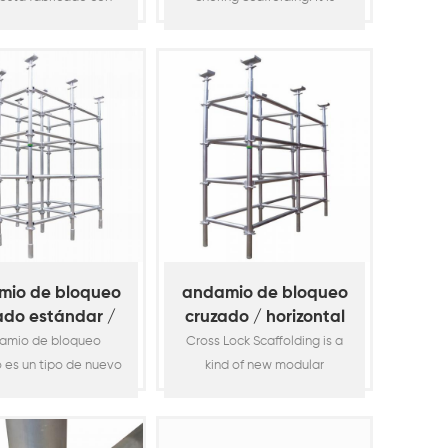
vertical
s de acero de alta
used in Heavy Duty Load
resistencia de
Requirement Construction
.25mm (1.90 "od x 10
Support, Including
e). Es un sistema de
Infrastructure Scaffolding
damio de acero
Like Bridge, High Speedway
ropósito galvanizado
Construction, Industrial
iente, adecuado para
Scaffolding like Offshore
porcionar acceso
Construction and High Load
l y soportar cargas
Concrete Formwork
les. La característica
Temporary Scaffolding. The
es su tazón punto de
Vertical is made by
queo que permite
O.D60x3.5mm high grade
mio de bloqueo
andamio de bloqueo
conectar has7
steel tube 7
ado estándar /
cruzado / horizontal
vertical
amio de bloqueo
Cross Lock Scaffolding is a
 es un tipo de nuevo
kind of new modular
tema de andamios
scaffolding system which in
r que, de estructura
simple structure and
le y fabricado con
fabricated with few