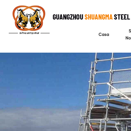
S
Casa
No