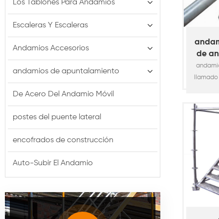
Los Tablones Para Andamios
Escaleras Y Escaleras
andam
Andamios Accesorios
de an
ver
andamio
andamios de apuntalamiento
llamado
es uno 
De Acero Del Andamio Móvil
sist
modula
postes del puente lateral
para l
ampliame
encofrados de construcción
industri
como e
Auto-Subir El Andamio
viaduct
astiller
aer
compatib
tra