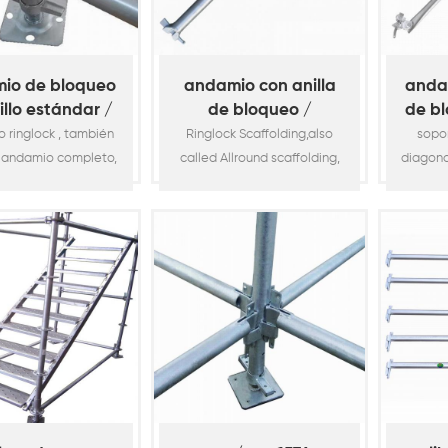
io de bloqueo
andamio con anilla
anda
illo estándar /
de bloqueo /
de bl
tical (espita
horizontal
 ringlock , también
Ringlock Scaffolding,also
sopo
corta)
 andamio completo,
called Allround scaffolding,
diagona
ab
de los andamios de
is one of the most popular
a la es
ema o andamios
system scaffolding or
est
res más populares
modular scaffolding for
dispon
a construcción. Es
construction. It is widely
modula
nte utilizado en la
used in the construction
los re
a de la construcción,
industry, such as building,
del pro
dificios, puentes,
bridge, viaduct,
diámet
os, petroquímicos,
petrochemical, shipyard,
mm con 
os, mantenimiento de
aircraft maintenance, etc. It
se ut
onaves, etc. Es
supports to access work and
fundi
le con el acceso al
platform as a temporary
pu
bajo y la plata7
structure in build7
fáci