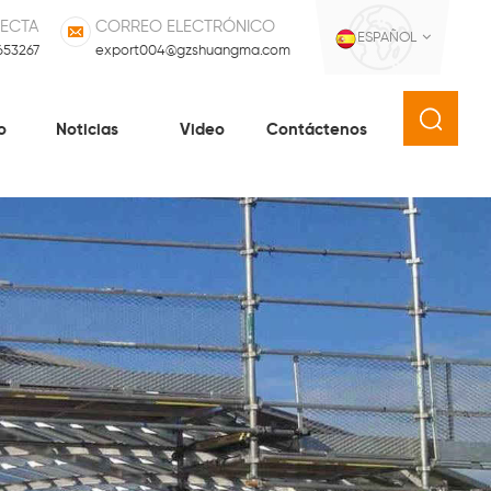
RECTA
CORREO ELECTRÓNICO
ESPAÑOL
653267
export004@gzshuangma.com
o
Noticias
Video
Contáctenos