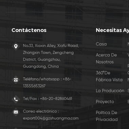
Contáctenos
Necesitas A
Casa
No.33, Xiaxin Alley, Xiafu Road,
Zhongxin Town, Zengcheng
Acerca De
District, Guangzhou,
Nosotros
Guangdong, China
360°De
Teléfono/whatsapp : +86-
Fábrica Vista
13555653267
La Producción
Tel/Fax :
+86-20-82860461
Proyecto
Correo electrónico :
Política De
export004@gzshuangma.com
Privacidad