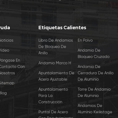
yuda
Etiquetas Calientes
Noticias
Libro De Andamios
En Polvo
De Bloqueo De
Video
Andamio De
Anillo
Bloqueo Cruzado
Póngase En
Andamio Marco H
Contacto Con
Andamio De
Nosotros
Apuntalamiento De
Cerradura De Anillo
Acero Ajustable
De Aluminio
Sitemap
Apuntalamiento
Torre De Andamio
Blog
Para La
De Aluminio
Construcción
Andamios De
Puntal De Acero
Aluminio Kwikstage