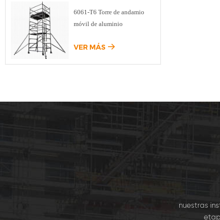
de K
6061-T6 Torre de andamio
Modu
móvil de aluminio
Kwik
comú
VER MÁS
Encofra
la Losa
se ut
nuestras in
etap