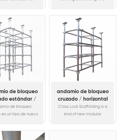
vertical
s de acero de alta
used in Heavy Duty Load
resistencia de
Requirement Construction
.25mm (1.90 "od x 10
Support, Including
e). Es un sistema de
Infrastructure Scaffolding
damio de acero
Like Bridge, High Speedway
ropósito galvanizado
Construction, Industrial
iente, adecuado para
Scaffolding like Offshore
porcionar acceso
Construction and High Load
l y soportar cargas
Concrete Formwork
les. La característica
Temporary Scaffolding. The
es su tazón punto de
Vertical is made by
queo que permite
O.D60x3.5mm high grade
mio de bloqueo
andamio de bloqueo
conectar has7
steel tube 7
ado estándar /
cruzado / horizontal
vertical
amio de bloqueo
Cross Lock Scaffolding is a
 es un tipo de nuevo
kind of new modular
tema de andamios
scaffolding system which in
r que, de estructura
simple structure and
le y fabricado con
fabricated with few