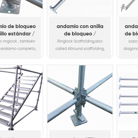
io de bloqueo
andamio con anilla
anda
illo estándar /
de bloqueo /
de bl
tical (espita
horizontal
 ringlock , también
Ringlock Scaffolding,also
sopo
corta)
 andamio completo,
called Allround scaffolding,
diagona
ab
de los andamios de
is one of the most popular
a la es
ema o andamios
system scaffolding or
est
res más populares
modular scaffolding for
dispon
a construcción. Es
construction. It is widely
modula
nte utilizado en la
used in the construction
los re
a de la construcción,
industry, such as building,
del pro
dificios, puentes,
bridge, viaduct,
diámet
os, petroquímicos,
petrochemical, shipyard,
mm con 
os, mantenimiento de
aircraft maintenance, etc. It
se ut
onaves, etc. Es
supports to access work and
fundi
le con el acceso al
platform as a temporary
pu
bajo y la plata7
structure in build7
fáci