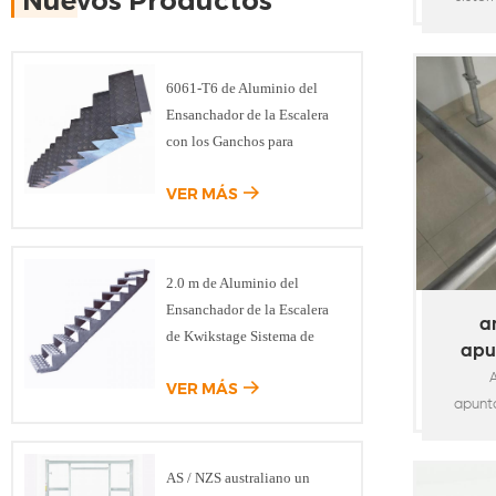
Nuevos Productos
compon
sostene
tablone
6061-T6 de Aluminio del
hecho
Ensanchador de la Escalera
acero 
con los Ganchos para
adapt
Modular del Sistema de
soldado
VER MÁS
Andamios
anda
princip
vert
2.0 m de Aluminio del
horizont
Ensanchador de la Escalera
diagon
a
de Kwikstage Sistema de
apu
Andamios
pa
VER MÁS
bl
apunt
carga
util
AS / NZS australiano un
constru