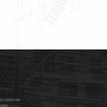
cción a nivel mundial
la elección a nivel mundial
la construcción de
para la construcción de
s, industriales, sitios
viviendas, industriales, sitios
construcción, la
de construcción, la
ucción aeronáutica y
construcción aeronáutica y
imiento, de las art7
mantenimiento, de las ar7
do todas las
ción.