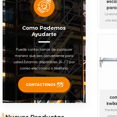
esca
para
siste
La esca
una esc
Como Podemos
el andam
Ayudarte
el merc
conf
long
Puede contactarnos de cualquier
andamio 
manera que sea conveniente para
"de alt
usted.Estamos disponibles 24 / 7 por
de anc
correo electrónico o teléfono.
peldaño
se pue
ayudar a 
CONTÁCTENOS
com
kwik
anda
travesa
sistem