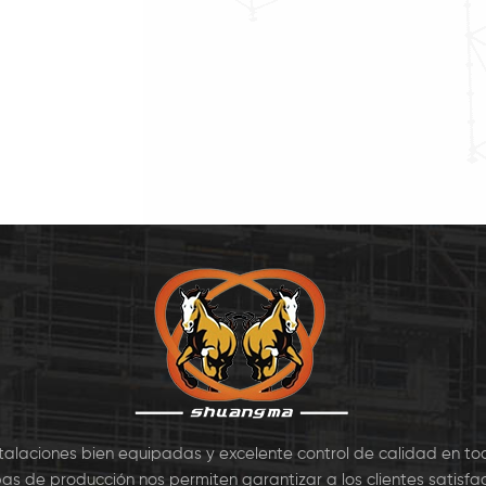
wikstage Sistema
la cuña de pines. Los
la ele
lar. Andamio de
principales componentes de
para 
stage se utiliza
SA Andamio de Kwikstage
vivienda
nmente para el
incluyen: Estándar, de
de 
do de Hormigón de
Contabilidad, apoyo
constr
 de Apoyo, también
Diagonal, de Gancho en el
manten
iliza en la constr7
Tablón, Dedo del pie 7
stalaciones bien equipadas y excelente control de calidad en to
as de producción nos permiten garantizar a los clientes satisfac