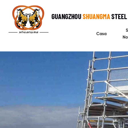
S
Casa
No