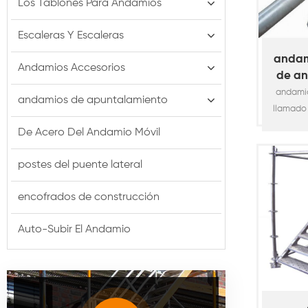
Los Tablones Para Andamios
Escaleras Y Escaleras
andam
Andamios Accesorios
de an
ver
andamio
andamios de apuntalamiento
llamado
es uno 
De Acero Del Andamio Móvil
sist
modula
postes del puente lateral
para l
ampliame
encofrados de construcción
industri
como e
Auto-Subir El Andamio
viaduct
astiller
aer
compatib
tra