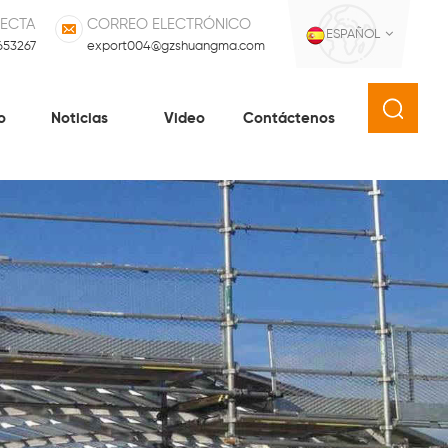
RECTA
CORREO ELECTRÓNICO
ESPAÑOL
653267
export004@gzshuangma.com
o
Noticias
Video
Contáctenos