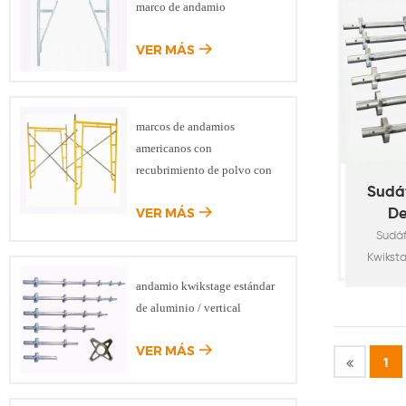
marco de andamio
de c
pesado,
VER MÁS
de inf
puente
car
velo
marcos de andamios
ind
americanos con
constru
recubrimiento de polvo con
andami
bloqueo de caída
Sudá
encofra
VER MÁS
De
a
Sudá
Kwikst
de po
andamio kwikstage estándar
andami
de aluminio / vertical
normas 
O. D48
VER MÁS
1
Tubo d
zapatas