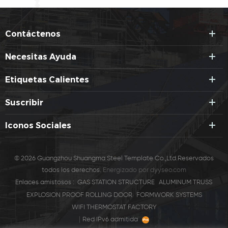
Contáctenos
Necesitas Ayuda
Etiquetas Calientes
Suscribir
Iconos Sociales
© 2026 Guangzhou Shuangma Steel Template Co.,Ltd.Reservados
todos los derechos.
Energizado por
dyyseo.com
Enlaces amistosos :
GAS STATION STRUCTURE
ALUMINUM TRUSS
EXPLOSION PROOF ROLLING DOOR
FORMWORK SYSTEMS
WIFI THERMOSTAT FACTORY
|
Red IPv6 admitida