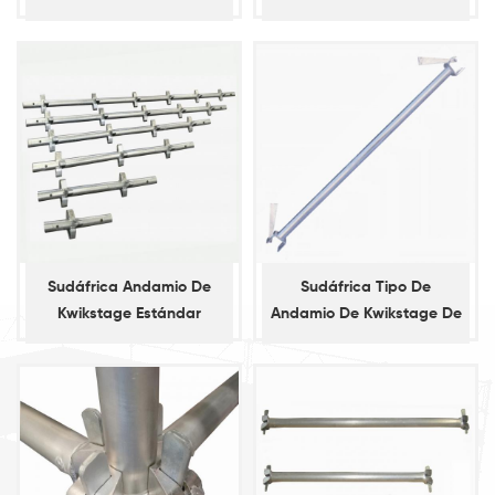
andamios de
vertical
apuntalamiento diagonal
Sudáfrica Andamio De
Sudáfrica Tipo De
Kwikstage Estándar
Andamio De Kwikstage De
Contabilidad