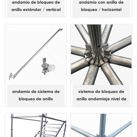
andamio de bloqueo de
andamio con anilla de
anillo estándar / vertical
bloqueo / horizontal
(espita corta)
andamio de sistema de
sistema de bloqueo de
bloqueo de anillo
anillo andamiaje nivel de
abrazadera diagonal /
apoyo, llave simple, libro
abrazadera de bahía
mayor diagonal