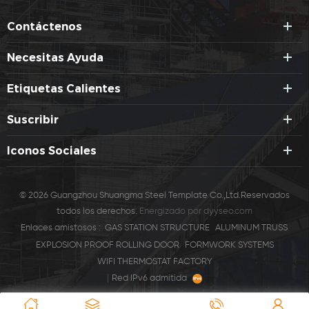
Contáctenos
Necesitas Ayuda
Etiquetas Calientes
Suscribir
Iconos Sociales
© 2026 Guangzhou Shuangma Steel Template Co.,Ltd.Reservados
todos los derechos.
Energizado por
dyyseo.com
Enlaces amistosos :
GAS STATION STRUCTURE
ALUMINUM TRUSS
EXPLOSION PROOF ROLLING DOOR
FORMWORK SYSTEMS
WIFI THERMOSTAT FACTORY
|
Red IPv6 admitida