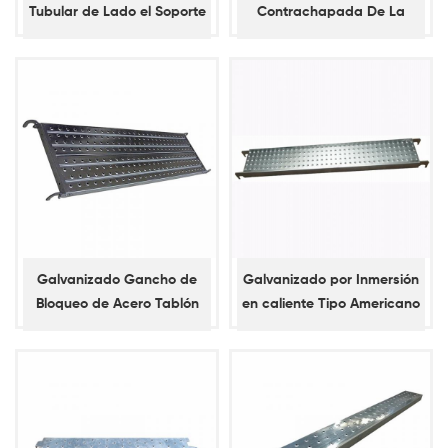
Tubular de Lado el Soporte
Contrachapada De La
con la Silla de montar de
Escalera De La Escotilla De
la Percha
La Cubierta De Aluminio /
Madera Contrachapada
Escalera Piso De Tablón
Galvanizado Gancho de
Galvanizado por Inmersión
Bloqueo de Acero Tablón
en caliente Tipo Americano
para Andamios
de Andamios Tablones de
Acero