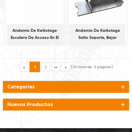
Andamio De Kwikstage
Andamio De Kwikstage
Escalera De Acceso En El
Salto Soporte, Bajar
Espejo De Popa
Soporte
Un total de
2
páginas
1
2
Categorías
Nuevos Productos